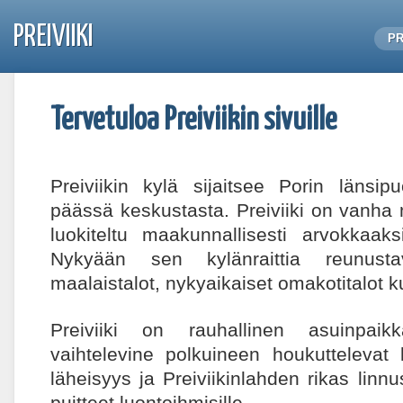
PREIVIIKI
PR
Tervetuloa Preiviikin sivuille
Preiviikin kylä sijaitsee Porin länsip
päässä keskustasta. Preiviiki on vanha
luokiteltu maakunnallisesti arvokkaaksi
Nykyään sen kylänraittia reunustav
maalaistalot, nykyaikaiset omakotitalot 
Preiviiki on rauhallinen asuinpai
vaihtelevine polkuineen houkuttelevat
läheisyys ja Preiviikinlahden rikas linnu
puitteet luontoihmisille.